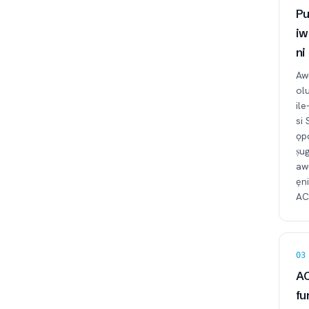
Pu
iw
ni
Aw
ol
ile
si 
ọp
ṣug
awọ
ẹni
AC
03
AC
fu