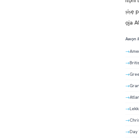
Itọni
ṣiṣẹ 
ọja A
Awọn il
→
Amer
→
Brit
→
Gree
→
Gran
→
Atlan
→
Lekk
→
Chri
→
Day 