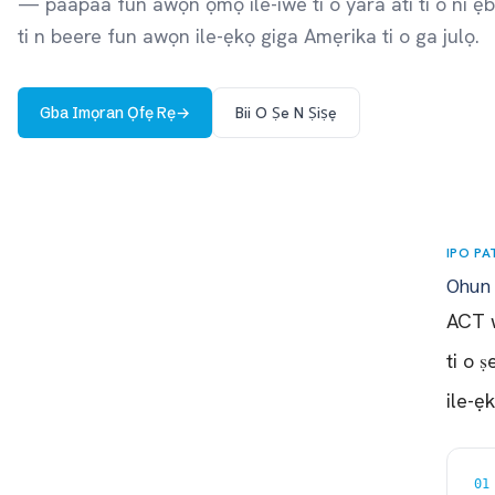
— paapaa fun awọn ọmọ ile-iwe ti o yara ati ti o ni ẹbu
ti n beere fun awọn ile-ẹkọ giga Amẹrika ti o ga julọ.
Gba Imọran Ọfẹ Rẹ
→
Bii O Ṣe N Ṣiṣẹ
IPO PA
Ohun 
ACT wa
ti o 
ile-ẹ
01