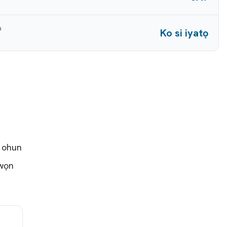
a
Ko si iyatọ
i ohun
awọn