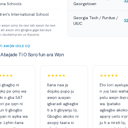
3
na Schools
Georgetown
dren's International School
Georgia Tech / Purdue /
3
UIUC
 awọn ọmọ ile-iwe lati awọn ile-iwe
 ati awọn eto gbigba giga kariaye
 ti oludamọran ṣe itọsọna.
I AWỌN IDILE SỌ
Abajade Ti O Sọrọ fun ara Wọn
★★★★
★★★★★
★★★★★
i gbagbọ ni
Ilana naa jẹ
Eto lori ayeluj
ọkọ pe ọmọ wa
dojukọ pupọ ju
n ṣiṣẹ laisi wah
 ki o gba SAT
awọn aṣayan
pelu awọn ibẹr
ori pe iyẹn ni
igbaradi agbegbe
wa. Ipatako
un ti gbogbo
ti a ti gbiyanju lọ.
agbegbe akoko
yan ni ayika wa
Gbogbo akoko ni
apẹrẹ iṣeto irọ
e. Lẹhin ilana
asopọ taara si
ju ti a nireti lọ,