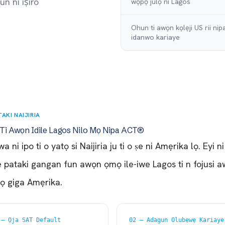
n ni iṣiro
wọpọ julọ ni Lagos
Ohun ti awọn kọlẹji US rii nip
idanwo kariaye
TAKI NAIJIRIA
Ti Awọn Idile Lagos Nilo Mọ Nipa ACT®
 ni ipo ti o yatọ si Naijiria ju ti o ṣe ni Amẹrika lọ. Eyi n
ṣe pataki gangan fun awọn ọmọ ile-iwe Lagos ti n fojusi 
kọ giga Amẹrika.
 — Ọja SAT Default
02 — Adagun Olubẹwẹ Kariaye