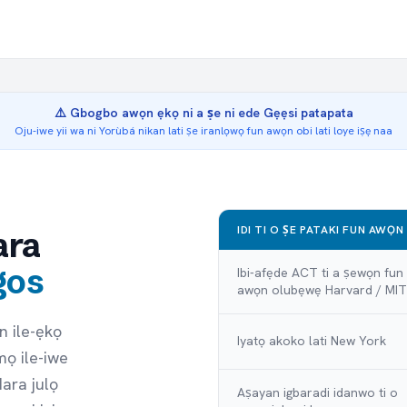
⚠️ Gbogbo awọn ẹkọ ni a ṣe ni ede Gẹẹsi patapata
Oju-iwe yii wa ni Yorùbá nikan lati ṣe iranlọwọ fun awọn obi lati loye iṣẹ naa
IDI TI O ṢE PATAKI FUN AWỌN
ara
gos
Ibi-afẹde ACT ti a ṣewọn fun
awọn olubẹwẹ Harvard / MIT
n ile-ẹkọ
Iyatọ akoko lati New York
mọ ile-iwe
ara julọ
Aṣayan igbaradi idanwo ti o