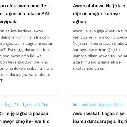
pọ ninu awọn ọmọ ile-
Awọn olubẹwẹ Naijiria n
e Lagos ni a tọka si SAT
dije ni adagun kariaye
 aiyipada
agbara
ọn ile-iwe kariaye, awọn
Awọn ile-ẹkọ giga Amẹrika ti o
udamọran ominira, ati awọn
yan giga ṣe iṣiro awọn olubẹw
-iṣẹ igbaradi ni Lagos ni ibatan
Naijiria ni ilodi si awọn olubẹ
SAT. Eyi n ṣiṣẹ daradara fun
kariaye oke miiran. Ẹkọ to
ọlọpọ awọn ọmọ ile-iwe —
lagbara nikan ṣọwọn to. Ipo 
bọn kii ṣe gbogbo. Diẹ ninu
giga n mu ipo gbigba ati iṣe
n ọmọ ile-iwe ni ibamu ti ara
sikolashipu pọ si.
 daradara pẹlu iyara ati eto
T.
 — Awọn Eto Iṣiro ati Imọ
04 — Anfaani Agbegbe Akoko
T le jẹ lagbara paapaa
Awọn wakati Lagos n ṣe
n awọn ọmọ ile-iwe ti o
ibamu daradara pẹlu itọn