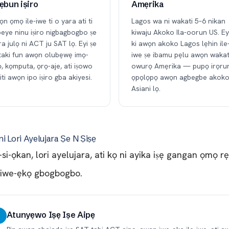
 ẹbun iṣiro
Amẹrika
n ọmọ ile-iwe ti o yara ati ti
Lagos wa ni wakati 5–6 nikan
eye ninu iṣiro nigbagbogbo ṣe
kiwaju Akoko Ila-oorun US. Eyi
a julọ ni ACT ju SAT lọ. Eyi ṣe
ki awọn akoko Lagos lẹhin ile
taki fun awọn olubẹwẹ imọ-
iwe ṣe ibamu pẹlu awọn wakat
, kọmputa, ọrọ-aje, ati iṣowo
owurọ Amẹrika — pupọ irọrun
iti awọn ipo iṣiro gba akiyesi.
ọpọlọpọ awọn agbegbe akok
Asiani lọ.
ọni Lori Ayelujara Ṣe N Ṣiṣẹ
si-ọkan, lori ayelujara, ati kọ ni ayika iṣẹ gangan ọmọ 
e iwe-ẹkọ gbogbogbo.
Atunyẹwo Iṣẹ Iṣe Aipẹ
1