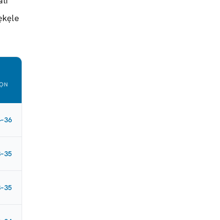
ti
ẹkẹle
WỌN
4–36
3–35
3–35