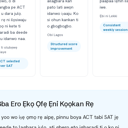
ẹwo, o di
ailagbara kan
paapaa lẹhin il
angba pe ACT
pato lati awọn
iwe.
u dara julọ.
idanwo iṣaaju. Ko
Ẹbi ni Lekki
 rẹ ni ilọsiwaju
si ohun kankan ti
Consistent
ọ ni kete ti
o gbogbogbo.
weekly session
baradi ba deede
Obi Lagos
lu idanwo naa.
Structured score
 ti olubẹwẹ
improvement
iaye
CT selected
ver SAT
ba Ero Ẹkọ Ọfẹ Ẹni Kọọkan Rẹ
 yoo wo iṣẹ ọmọ rẹ aipẹ, pinnu boya ACT tabi SAT jẹ
eede to lagbara julọ, ati gbero eto igbaradi ti o kọ ni