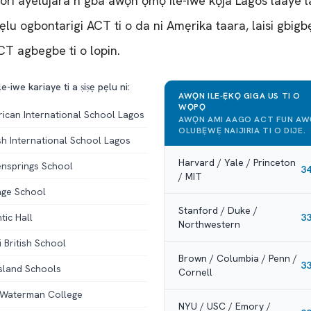
 lori ayelujara n gba awọn ọmọ ile-iwe kọja Lagos laaye la
pẹlu ogbontarigi ACT ti o da ni Amẹrika taara, laisi gbigb
CT agbegbe ti o lopin.
e-iwe kariaye ti a ṣiṣẹ pẹlu ni:
AWỌN ILE-ẸKỌ GIGA US TI O
WỌPỌ
ican International School Lagos
AWỌN AMI AAGO ACT FUN A
OLUBẸWẸ NAIJIRIA TI O DIJE.
ish International School Lagos
Harvard / Yale / Princeton
nsprings School
3
/ MIT
ge School
Stanford / Duke /
tic Hall
3
Northwestern
i British School
Brown / Columbia / Penn /
3
sland Schools
Cornell
Waterman College
NYU / USC / Emory /