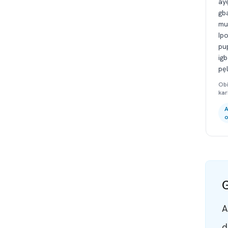
ay
gb
mu 
Ipo
pup
ig
pẹ
Obi
kar
A
o
G
A
d