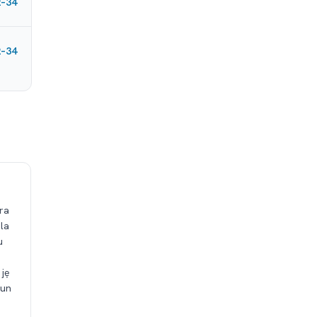
2–34
2–34
ara
ala
u
 jẹ
run