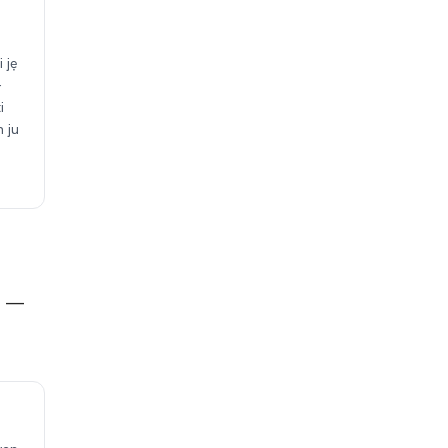
 jẹ
-
i
 ju
o
rẹ —