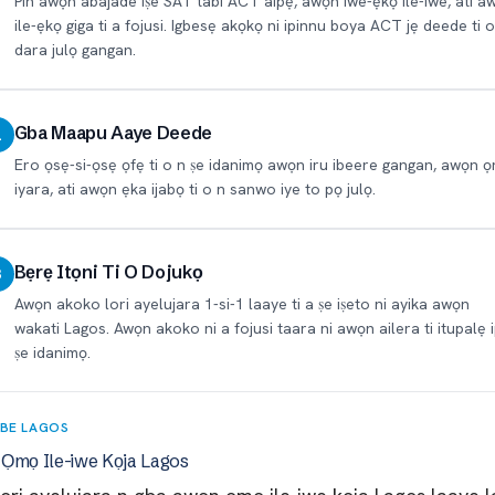
Pin awọn abajade iṣe SAT tabi ACT aipẹ, awọn iwe-ẹkọ ile-iwe, ati a
ile-ẹkọ giga ti a fojusi. Igbesẹ akọkọ ni ipinnu boya ACT jẹ deede ti o
dara julọ gangan.
Gba Maapu Aaye Deede
2
Ero ọsẹ-si-ọsẹ ọfẹ ti o n ṣe idanimọ awọn iru ibeere gangan, awọn ọ
iyara, ati awọn ẹka ijabọ ti o n sanwo iye to pọ julọ.
Bẹrẹ Itọni Ti O Dojukọ
3
Awọn akoko lori ayelujara 1-si-1 laaye ti a ṣe iṣeto ni ayika awọn
wakati Lagos. Awọn akoko ni a fojusi taara ni awọn ailera ti itupalẹ 
ṣe idanimọ.
BE LAGOS
Ọmọ Ile-iwe Kọja Lagos