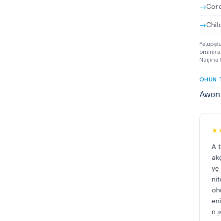
→
Coro
→
Chil
Pẹlupẹlu
ominira
Naijiria
OHUN T
Awọn 
★
A t
ak
yẹ
nit
oh
eni
n ṣ