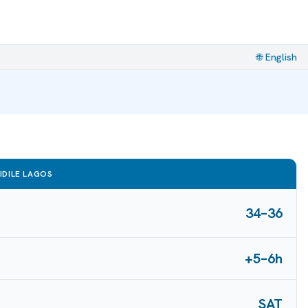
🌐
English
 IDILE LAGOS
34–36
+5–6h
SAT