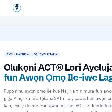
EKO · NAIJIRIA · LORI AYELUJARA
Olukọni ACT® Lori Ayeluj
fun Awọn Ọmọ Ile-iwe La
Pupọ ninu awọn ọmọ ile-iwe Naijiria ti n mura fun awọ
giga Amẹrika ni a tọka si SAT ni aiyipada. Fun awọn ọ
kan, eyi jẹ deede. Fun awọn miiran, ACT jẹ deede to d