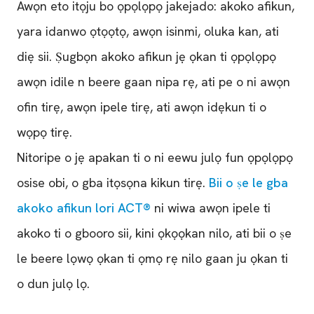
Awọn eto itọju bo ọpọlọpọ jakejado: akoko afikun,
yara idanwo ọtọọtọ, awọn isinmi, oluka kan, ati
diẹ sii. Ṣugbọn akoko afikun jẹ ọkan ti ọpọlọpọ
awọn idile n beere gaan nipa rẹ, ati pe o ni awọn
ofin tirẹ, awọn ipele tirẹ, ati awọn idẹkun ti o
wọpọ tirẹ.
Nitoripe o jẹ apakan ti o ni eewu julọ fun ọpọlọpọ
osise obi, o gba itọsọna kikun tirẹ.
Bii o ṣe le gba
akoko afikun lori ACT®
ni wiwa awọn ipele ti
akoko ti o gbooro sii, kini ọkọọkan nilo, ati bii o ṣe
le beere lọwọ ọkan ti ọmọ rẹ nilo gaan ju ọkan ti
o dun julọ lọ.