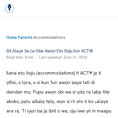
Home
›
Parents
›
Accommodations
Bii Alaye Ṣe Le Gba Awọn Eto Itọju fun ACT®
Read time:
8
min · Last updated:
June 21, 2026
Ilana eto itọju (accommodations) ti ACT® jẹ ti
ọfiisi, o lọra, o si kun fun awọn aaye lati di
dandan mọ. Pupọ awọn obi wa si ọdọ rẹ labẹ titẹ
akoko, pẹlu aibalẹ tẹlẹ, wọn si rii eto ti ko ṣalaye
ara rẹ. Ti iyẹn ba jẹ ibiti o wa, oju-iwe yii ni maapu