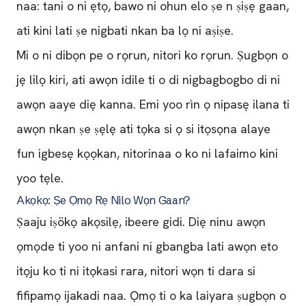
naa: tani o ni ẹtọ, bawo ni ohun elo ṣe n ṣiṣẹ gaan,
ati kini lati ṣe nigbati nkan ba lọ ni aṣiṣe.
Mi o ni dibọn pe o rọrun, nitori ko rọrun. Ṣugbọn o
jẹ lilọ kiri, ati awọn idile ti o di nigbagbogbo di ni
awọn aaye diẹ kanna. Emi yoo rìn ọ nipasẹ ilana ti
awọn nkan ṣe ṣẹlẹ ati tọka si ọ si itọsọna alaye
fun igbesẹ kọọkan, nitorinaa o ko ni lafaimo kini
yoo tẹle.
Akọkọ: Ṣe Ọmọ Rẹ Nilo Wọn Gaan?
Ṣaaju iṣökọ akọsilẹ, ibeere gidi. Diẹ ninu awọn
ọmọde ti yoo ni anfani ni gbangba lati awọn eto
itọju ko ti ni itọkasi rara, nitori wọn ti dara si
fifipamọ ijakadi naa. Ọmọ ti o ka laiyara ṣugbọn o