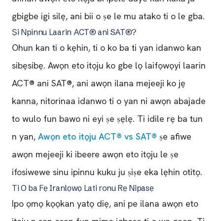
gbigbe igi silẹ, ani bii o ṣe le mu atako ti o le gba.
Ṣi Npinnu Laarin ACT® ani SAT®?
Ohun kan ti o kẹhin, ti o ko ba ti yan idanwo kan
sibẹsibẹ. Awọn eto itọju ko gbe lọ laifọwọyi laarin
ACT® ani SAT®, ani awọn ilana mejeeji ko jẹ
kanna, nitorinaa idanwo ti o yan ni awọn abajade
to wulo fun bawo ni eyi ṣe ṣẹlẹ. Ti idile rẹ ba tun
n yan,
Awọn eto itọju ACT® vs SAT®
ṣe afiwe
awọn mejeeji ki ibeere awọn eto itọju le ṣe
ifosiwewe sinu ipinnu kuku ju ṣiṣe eka lẹhin otitọ.
Ti O ba Fẹ Iranlọwọ Lati ronu Rẹ Nipasẹ
Ipo ọmọ kọọkan yatọ diẹ, ani pe ilana awọn eto