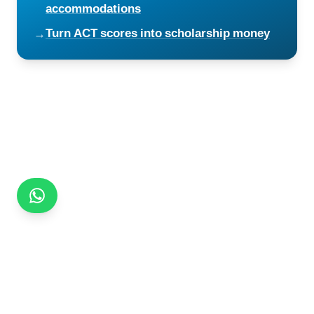
accommodations
Turn ACT scores into scholarship money
→
Chat on WhatsApp
Call:
310-601-0288
Email:
alex@alexandercharlestutoring.com