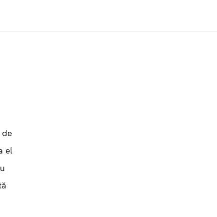
n de
a el
nu
tă