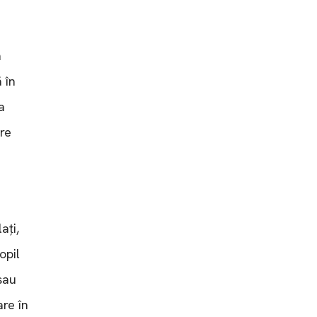
n
 în
a
are
ați,
opil
sau
re în