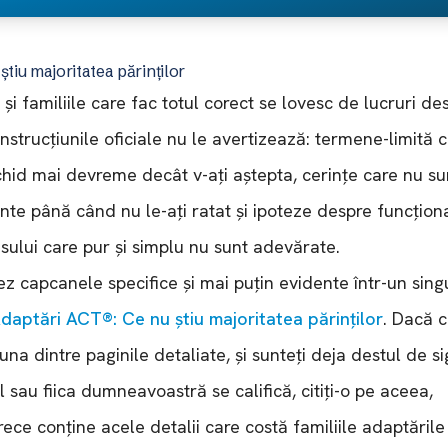
știu majoritatea părinților
 și familiile care fac totul corect se lovesc de lucruri de
instrucțiunile oficiale nu le avertizează: termene-limită 
chid mai devreme decât v-ați aștepta, cerințe care nu su
nte până când nu le-ați ratat și ipoteze despre funcțion
sului care pur și simplu nu sunt adevărate.
ez capcanele specifice și mai puțin evidente într-un sing
daptări ACT®: Ce nu știu majoritatea părinților
. Dacă ci
una dintre paginile detaliate, și sunteți deja destul de si
ul sau fiica dumneavoastră se califică, citiți-o pe aceea,
ece conține acele detalii care costă familiile adaptările