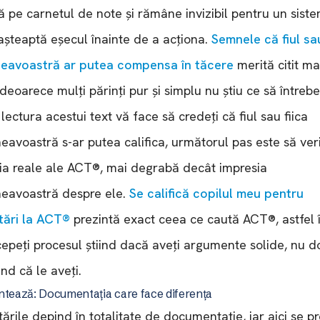
ă pe carnetul de note și rămâne invizibil pentru un sist
așteaptă eșecul înainte de a acționa.
Semnele că fiul sau
eavoastră ar putea compensa în tăcere
merită citit ma
, deoarece mulți părinți pur și simplu nu știu ce să întrebe
lectura acestui text vă face să credeți că fiul sau fiica
avoastră s-ar putea califica, următorul pas este să veri
ria reale ale ACT®, mai degrabă decât impresia
eavoastră despre ele.
Se califică copilul meu pentru
ări la ACT®
prezintă exact ceea ce caută ACT®, astfel 
cepeți procesul știind dacă aveți argumente solide, nu d
nd că le aveți.
ntează: Documentația care face diferența
ările depind în totalitate de documentație, iar aici se p