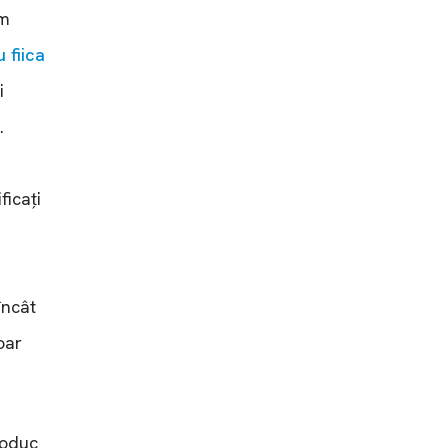
em
 fiica
i
.
ficați
încât
oar
roduc