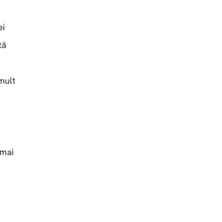
ei
tă
mult
 mai