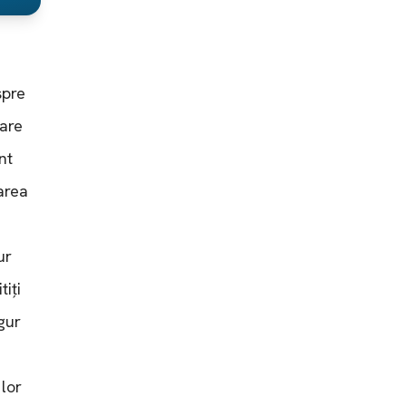
spre
care
nt
area
ur
tiți
gur
 lor