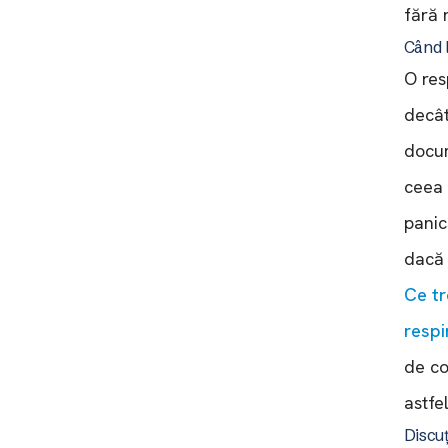
fără 
Când l
O res
decât
docum
ceea 
panic
dacă 
Ce tr
respi
de co
astfe
Discu