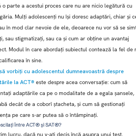
ă o parte a acestui proces care nu are nicio legătură cu
găria. Mulți adolescenți nu își doresc adaptări, chiar și c
au în mod clar nevoie de ele, deoarece nu vor să se sim
iți, sau stigmatizați, sau ca și cum ar obține un avantaj
ect. Modul în care abordați subiectul contează la fel de 
calificarea în sine.
ă vorbiți cu adolescentul dumneavoastră despre
ările la ACT®
este despre acea conversație: cum să
ntați adaptările ca pe o modalitate de a egala șansele,
bă decât de a coborî ștacheta, și cum să gestionați
tența pe care s-ar putea să o întâmpinați.
oscilați între ACT® și SAT®?
tim lucru, dacă nu v-ați decis încă asupra unui test.