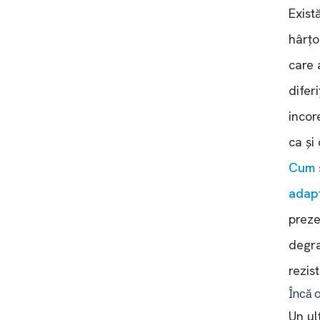
Exist
hârțo
care 
difer
incor
ca și 
Cum s
adapt
preze
degra
rezis
Încă 
Un ul