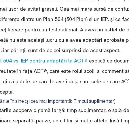
mai ușor de evitat greșeli. Cea mai mare sursă de confu
diferența dintre un Plan 504 (504 Plan) și un IEP, și ce fac
ce) fiecare pentru un test național. A avea un astfel de 
oală nu este același lucru cu a avea adaptări aprobate 
 iar părinții sunt de obicei surprinși de acest aspect.
l 504 vs. IEP pentru adaptări la ACT®
explică ce docu
reutate în fața ACT®, care este rolul școlii și comment s
rați că actele pe care le aveți deja sunt cele pe care AC
cepta.
rile în sine (și cea mai importantă: Timpul suplimentar)
ările acoperă o gamă largă: timp suplimentar, o sală d
nare separată, pauze, un cititor și multe altele. Însă tim