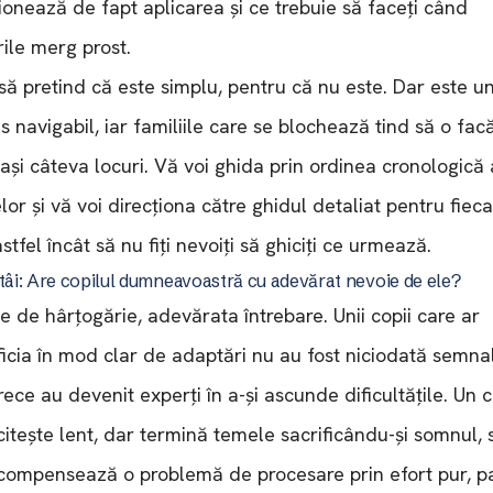
ionează de fapt aplicarea și ce trebuie să faceți când
rile merg prost.
să pretind că este simplu, pentru că nu este. Dar este u
s navigabil, iar familiile care se blochează tind să o facă
ași câteva locuri. Vă voi ghida prin ordinea cronologică 
lor și vă voi direcționa către ghidul detaliat pentru fiec
stfel încât să nu fiți nevoiți să ghiciți ce urmează.
tâi: Are copilul dumneavoastră cu adevărat nevoie de ele?
te de hârțogărie, adevărata întrebare. Unii copii care ar
icia în mod clar de adaptări nu au fost niciodată semnal
ece au devenit experți în a-și ascunde dificultățile. Un c
citește lent, dar termină temele sacrificându-și somnul, 
compensează o problemă de procesare prin efort pur, pa