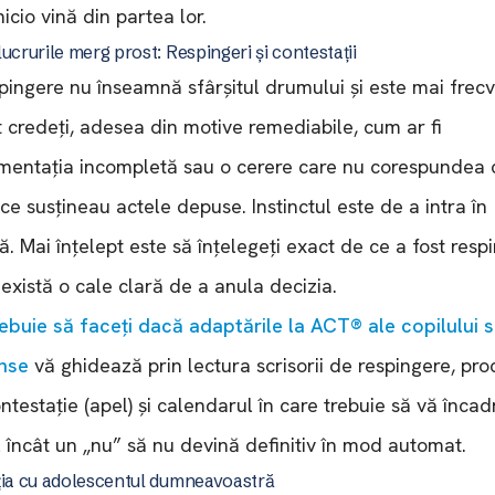
nicio vină din partea lor.
ucrurile merg prost: Respingeri și contestații
pingere nu înseamnă sfârșitul drumului și este mai frec
 credeți, adesea din motive remediabile, cum ar fi
entația incompletă sau o cerere care nu corespundea 
ce susțineau actele depuse. Instinctul este de a intra în
ă. Mai înțelept este să înțelegeți exact de ce a fost respi
există o cale clară de a anula decizia.
ebuie să faceți dacă adaptările la ACT® ale copilului 
nse
vă ghidează prin lectura scrisorii de respingere, pro
ntestație (apel) și calendarul în care trebuie să vă încadr
l încât un „nu” să nu devină definitiv în mod automat.
ția cu adolescentul dumneavoastră