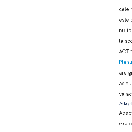
cele 
este 
nu fa
la șc
ACT®,
Planu
are g
asigu
va ac
Adaptă
Adapt
exami