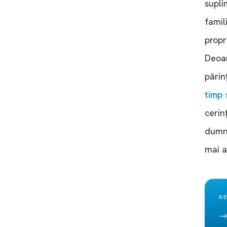
supli
famili
propr
Deoar
părin
timp 
cerin
dumne
mai a
KE