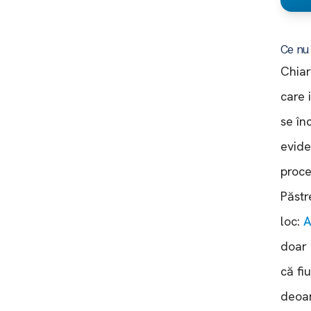
Ce nu 
Chiar
care 
se în
evide
proce
Păstr
loc:
A
doar 
că fi
deoar