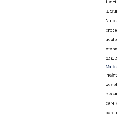
funcț
lucru
Nu o 
proce
acele
etape
pas, a
Mai în
Înain
benef
deoar
care 
care 