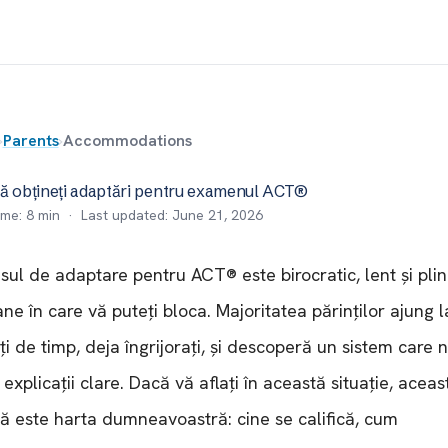
›
Parents
›
Accommodations
ă obțineți adaptări pentru examenul ACT®
ime:
8
min · Last updated:
June 21, 2026
sul de adaptare pentru ACT® este birocratic, lent și pli
ne în care vă puteți bloca. Majoritatea părinților ajung l
ți de timp, deja îngrijorați, și descoperă un sistem care 
 explicații clare. Dacă vă aflați în această situație, aceas
ă este harta dumneavoastră: cine se califică, cum