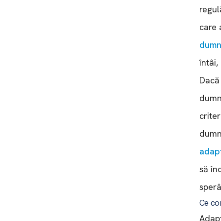
regul
care 
dumn
întâi
Dacă 
dumne
crite
dumn
adapt
să în
sperâ
Ce co
Adapt