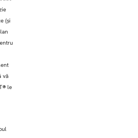
zie
e (și
plan
pentru
ment
ă vă
T® le
e
pul