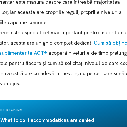
mentar este măsura despre care întreabă majoritatea
ilor, iar aceasta are propriile reguli, propriile niveluri și
iile capcane comune.
ece este aspectul cel mai important pentru majoritatea
ților, acesta are un ghid complet dedicat.
Cum să obține
suplimentar la ACT®
acoperă nivelurile de timp prelungi
țele pentru fiecare și cum să solicitați nivelul de care cop
avoastră are cu adevărat nevoie, nu pe cel care sună 
vantajos.
EP READING
What to do if accommodations are denied
→