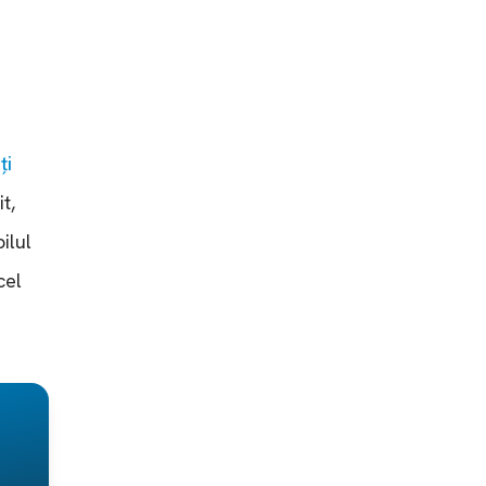
ți
t,
ilul
cel