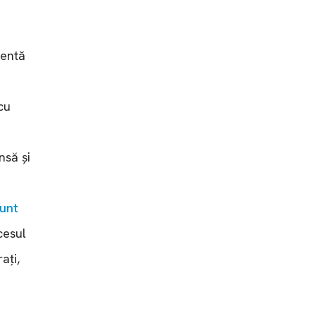
ventă
cu
nsă și
sunt
cesul
ați,